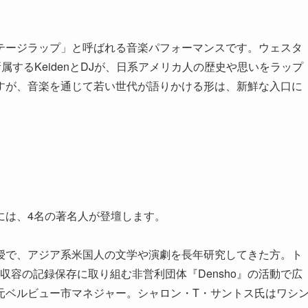
テージラップ」と呼ばれる音楽パフォーマンスです。ウェスタ
するKeidenとDJが、日系アメリカ人の歴史や思いをラップ
すが、音楽を通じて若い世代が語りかける形は、新鮮な入口に
には、4名の著名人が登壇します。
授で、アジア系米国人の文学や演劇を長年研究してきた方。ト
制収容の記録保存に取り組む非営利団体『Densho』の活動で広
元ベルビュー市マネジャー。シャロン・T・サントス氏はワシ