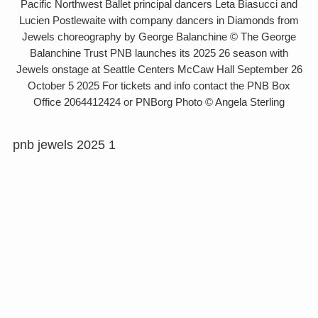
Pacific Northwest Ballet principal dancers Leta Biasucci and
Lucien Postlewaite with company dancers in Diamonds from
Jewels choreography by George Balanchine © The George
Balanchine Trust PNB launches its 2025 26 season with
Jewels onstage at Seattle Centers McCaw Hall September 26
October 5 2025 For tickets and info contact the PNB Box
Office 2064412424 or PNBorg Photo © Angela Sterling
pnb jewels 2025 1