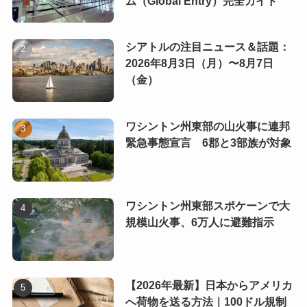
ム（Global Entry）完全ガイド
シアトルの注目ニュース＆話題：
2026年8月3日（月）〜8月7日
（金）
ワシントン州東部の山火事に連邦
緊急事態宣言 6郡と3部族が対象
ワシントン州東部スポケーンで大
規模山火事、6万人に避難指示
【2026年最新】日本からアメリカ
へ荷物を送る方法｜100ドル規制