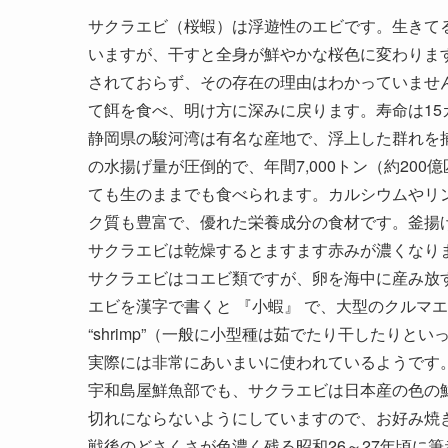
サクラエビ（桜蝦）は浮遊性のエビです。生きて
いますが、干すと全身が鮮やかな桜色に変わります
されておらず、その存在の理由はわかっていません
て餌を食べ、明け方に深みに戻ります。寿命は15
静岡県の駿河湾は有名な産地で、浮上した群れを
の水揚げ量が圧倒的で、年間7,000トン（約20
ても生のままでも食べられます。カルシウムやリ
ク質も豊富で、優れた栄養成分の食材です。釜揚
サクラエビは乾燥するとますます赤みが濃くなり
サクラエビはコエビ類ですが、卵を海中に産み放
エビを漢字で書くと 『小蝦』 で、大型のクルマ
“shrimp”（一般に小型種は茹でたり干したりとい
実際には非常にあいまいに使われているようです
宇和島屋鮮魚部でも、サクラエビは日本産の色の鮮
切れにならないようにしていますので、お好み焼
戦後のどさくさが色濃く残る昭和26～27年頃に