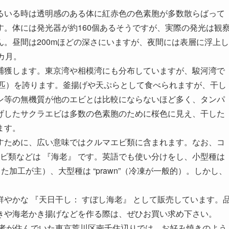
るいる時は透明感のある体に紅赤色の色素胞が多数散らばって
。体には発光器が約160個あるそうですが、実際の発光は観
。昼間は200mほどの深さにいますが、夜間には表層に浮上し
カ月。
捕獲します。東京湾や相模湾にも分布していますが、駿河湾で
0億匹）を誇ります。釜揚げや天ぷらとして食べられますが、干し
ン等の無機質が他のエビとは比較にならないほど多く、タンパ
げしたサクラエビは多数の色素胞のために桜色に見え、干した
ます。
すために、広い意味ではクルマエビ類に含まれます。なお、コ
エビ類などは 『海老』 です。英語でも使い分けをし、小型種は
った加工が主）、大型種は “prawn”（冷凍が一般的）。しかし、
。
やかな 『天日干し： すぼし海老』 として販売しています。
きや海老かき揚げなどを作る際は、ぜひお買い求め下さい。
筆者が住んでいた東京荒川区南千住辺りでは、お好み焼きのよう