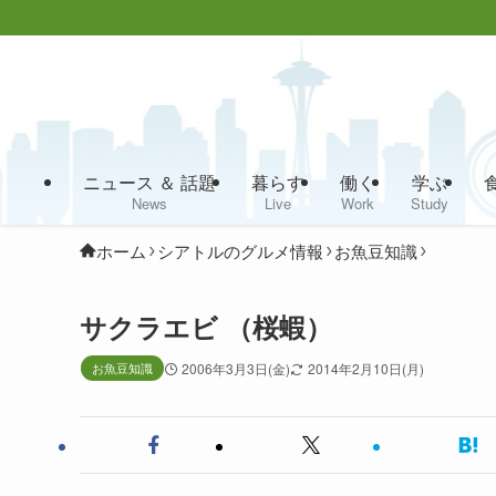
ニュース ＆ 話題
暮らす
働く
学ぶ
News
Live
Work
Study
ホーム
シアトルのグルメ情報
お魚豆知識
サクラエビ （桜蝦）
お魚豆知識
2006年3月3日(金)
2014年2月10日(月)