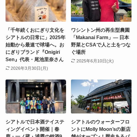
「千年続くおにぎり文化を
ワシントン州の再生型農園
シアトルの日常に」2025年
「Makanai Farm」― 日本
始動から最速で球場へ。お
野菜とCSAで人と土をつな
にぎりブランド『Onigiri
ぐ場所
Sen』代表・尾池里奈さん
2025年6月10日(火)
2026年3月30日(月)
シアトルで日本酒テイステ
シアトルのウォーターフロ
ィングイベント開催｜春
ントにMolly Moon’sの新店
鹿・一ノ蔵・浦霞の銘酒9
舗がオープン！歴史あるパ