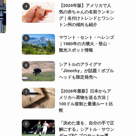
【2024年版】アメリカで人
気の赤ちゃんの名前ランキン
グ｜名付けトレンドとワシン
トン州の傾向も紹介
マウント・セント・ヘレンズ
｜1980年の大噴火・登山・
観光スポット情報
シアトルのアライグマ
「Jimothy」が話題！ボブル
ヘッドも限定発売へ
【2026年最新】日本からア
メリカへ荷物を送る方法｜
100ドル規制と最適ルート比
較
「決めた道を、自分の手で正
解にする」シアトル・サウン
ダーズFC プロサッカー選