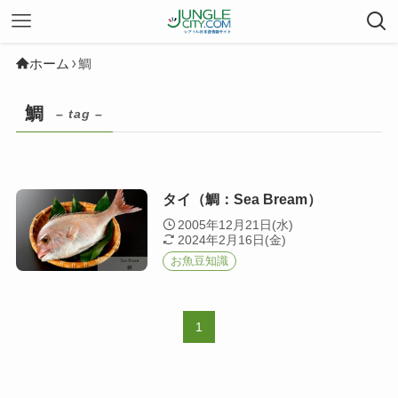
ホーム
鯛
鯛
– tag –
タイ（鯛：Sea Bream）
2005年12月21日(水)
2024年2月16日(金)
お魚豆知識
1