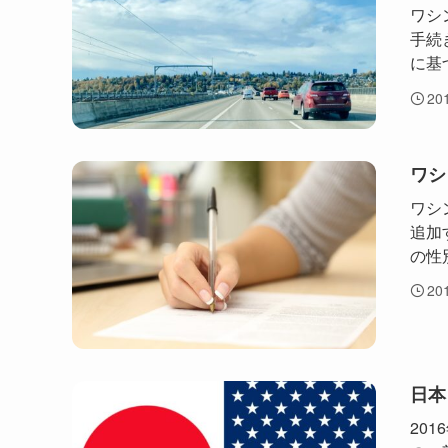
ワシ
手続
に基
20
ワシ
ワシ
追加
の性
20
日本
20