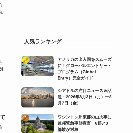
な
報
人気ランキング
アメリカの出入国をスムーズ
を
に！グローバルエントリー・
外
プログラム（Global
Entry）完全ガイド
シアトルの注目ニュース＆話
題：2026年8月3日（月）〜8
月7日（金）
て
ワシントン州東部の山火事に
連邦緊急事態宣言 6郡と3
験
部族が対象