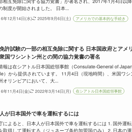
部相互免除に関する協力覚書」が署名され、2017年1月4日以
の制度が開始されました。 日本...
16年12月14日(水)
2025年9月6日(土)
アメリカでの基本的な手続き
免許試験の一部の相互免除に関する 日本国政府とアメ
衆国ワシントン州との間の協力覚書の署名
報は在シアトル日本国総領事館（Consulate-General of Japan 
attle）から提供されています。 11月4日（現地時間）、米国ワシ
州オリンピアにおいて、大...
16年11月4日(金)
2022年3月14日(月)
在シアトル日本国総領事館
人が日本国外で車を運転するには
庁によると、日本人が日本国外で車を運転するには 1. 国外運転
を取得して運転する（ジュネーブ条約加盟国のみ） 2. 日本の運