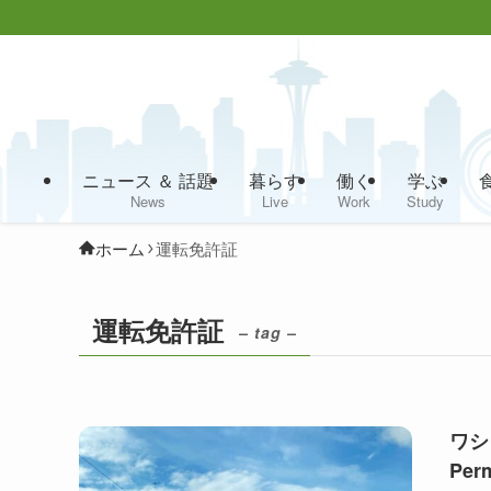
ニュース ＆ 話題
暮らす
働く
学ぶ
News
Live
Work
Study
ホーム
運転免許証
運転免許証
– tag –
ワシ
Per