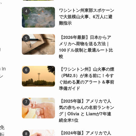
降、
ワシントン州東部スポケーン
で大規模山火事、6万人に避
難指示
【2026年最新】日本からア
メリカへ荷物を送る方法｜
リ
100ドル規制と最適ルート比
較
in
【ワシントン州】山火事の煙
（PM2.5）が来る前に！今す
ン
ぐ始める夏のアラート＆事前
準備ガイド
【2025年版】アメリカで人
気の赤ちゃんの名前ランキン
グ｜Olivia と Liamが7年連
続全米1位
免
【2024年版】アメリカで人
転