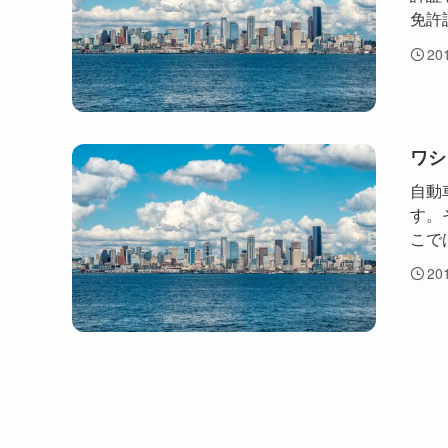
免許
20
ワシ
自動
す。
こで
20