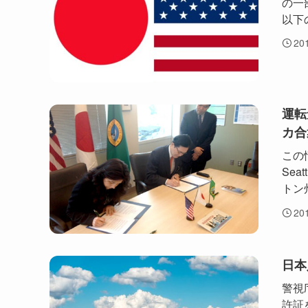
の一
以下
20
運転
カ合
この情
Se
トン
20
日本
警視
許証