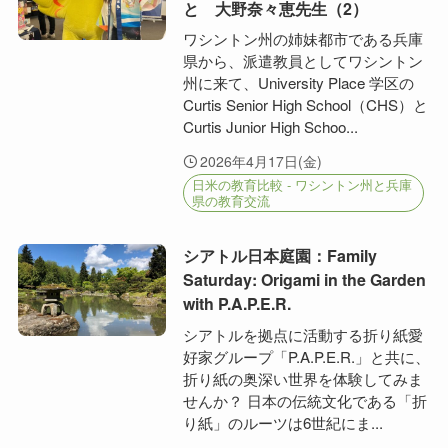
と 大野奈々恵先生（2）
ワシントン州の姉妹都市である兵庫
県から、派遣教員としてワシントン
州に来て、University Place 学区の
Curtis Senior High School（CHS）と
Curtis Junior High Schoo...
2026年4月17日(金)
日米の教育比較 - ワシントン州と兵庫
県の教育交流
シアトル日本庭園：Family
Saturday: Origami in the Garden
with P.A.P.E.R.
シアトルを拠点に活動する折り紙愛
好家グループ「P.A.P.E.R.」と共に、
折り紙の奥深い世界を体験してみま
せんか？ 日本の伝統文化である「折
り紙」のルーツは6世紀にま...