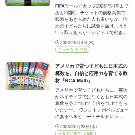
FIFAワールドカップ2026™開幕まで
あと2週間。チケットの価格高騰で
観戦をあきらめた人も多いなか、地
元の子どもたちに試合を届けようと
いう取り組みが、シアトルで動き...
2026年6月4日(木)
ニュース ＆ 話題
アメリカで育つ子どもに日本式の
算数を。自信と応用力を育てる教
材『BCA Math』
アメリカで育つ子どもたちに、英語
がネイティブではなくとも日本式の
算数を身につけて自信をつけてもら
いたいー。 ワシントン州ベルビュー
にあるベルビュー・チルドレン...
2026年5月28日(木)
子育てに役立つ情報