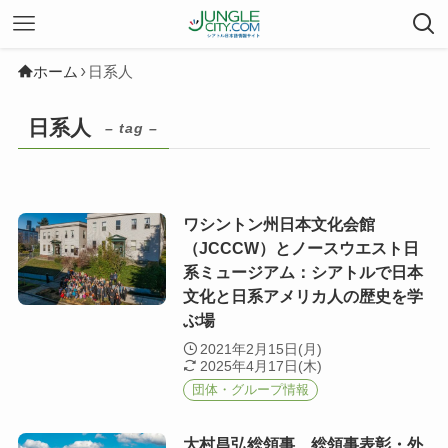
ホーム
日系人
日系人
– tag –
ワシントン州日本文化会館
（JCCCW）とノースウエスト日
系ミュージアム：シアトルで日本
文化と日系アメリカ人の歴史を学
ぶ場
2021年2月15日(月)
2025年4月17日(木)
団体・グループ情報
大村昌弘総領事、総領事表彰・外