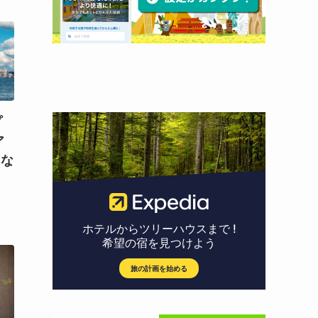
プ
ア
らな