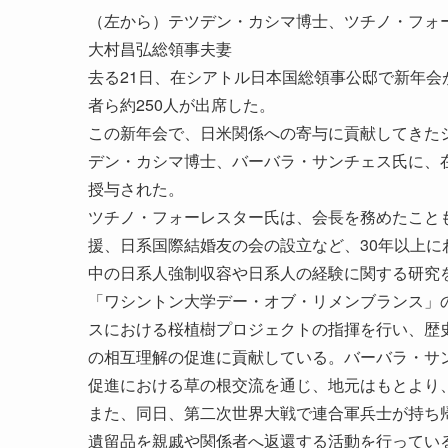
（左から）テツデン・カシマ博士、ツチノ・フォ
大村昌弘総領事夫妻
去る21日、在シアトル日本国総領事公邸で新年
者ら約250人が出席した。
この新年会で、日米関係への寄与に貢献してきた
デン・カシマ博士、バーバラ・サンチェス氏に、
授与された。
ツチノ・フォーレスター氏は、会長を務めたこと
援、日系国際結婚友の会の設立など、30年以上
中の日系人強制収容や日系人の経験に関する研究
「ワシントン大学デー・オブ・リメンブランス」の
スにおける桜植樹プロジェクトの指揮を行い、歴
の相互理解の促進に貢献している。バーバラ・サ
促進における草の根交流を通じ、地元はもとより
また、同日、第二次世界大戦で連合軍兵士が持ち
遺留品を親戚や関係者へ返還する活動を行っている非営