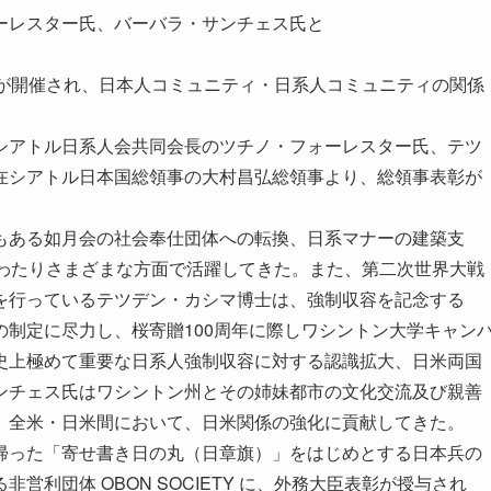
ーレスター氏、バーバラ・サンチェス氏と
会が開催され、日本人コミュニティ・日系人コミュニティの関係
シアトル日系人会共同会長のツチノ・フォーレスター氏、テツ
在シアトル日本国総領事の大村昌弘総領事より、総領事表彰が
もある如月会の社会奉仕団体への転換、日系マナーの建築支
にわたりさまざまな方面で活躍してきた。また、第二次世界大戦
を行っているテツデン・カシマ博士は、強制収容を記念する
制定に尽力し、桜寄贈100周年に際しワシントン大学キャン
史上極めて重要な日系人強制収容に対する認識拡大、日米両国
ンチェス氏はワシントン州とその姉妹都市の文化交流及び親善
、全米・日米間において、日米関係の強化に貢献してきた。
帰った「寄せ書き日の丸（日章旗）」をはじめとする日本兵の
利団体 OBON SOCIETY に、外務大臣表彰が授与され