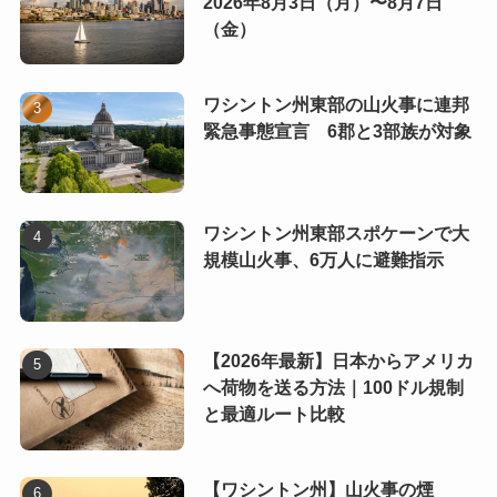
2026年8月3日（月）〜8月7日
（金）
ワシントン州東部の山火事に連邦
緊急事態宣言 6郡と3部族が対象
ワシントン州東部スポケーンで大
規模山火事、6万人に避難指示
【2026年最新】日本からアメリカ
へ荷物を送る方法｜100ドル規制
と最適ルート比較
【ワシントン州】山火事の煙