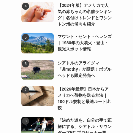
【2024年版】アメリカで人
気の赤ちゃんの名前ランキン
グ｜名付けトレンドとワシン
トン州の傾向も紹介
マウント・セント・ヘレンズ
｜1980年の大噴火・登山・
観光スポット情報
シアトルのアライグマ
「Jimothy」が話題！ボブル
ヘッドも限定発売へ
【2026年最新】日本からア
メリカへ荷物を送る方法｜
100ドル規制と最適ルート比
較
「決めた道を、自分の手で正
解にする」シアトル・サウン
ダーズFC プロサッカー選