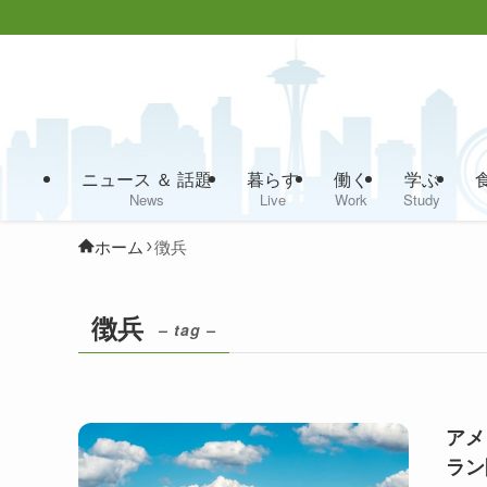
ニュース ＆ 話題
暮らす
働く
学ぶ
News
Live
Work
Study
ホーム
徴兵
徴兵
– tag –
アメ
ラン