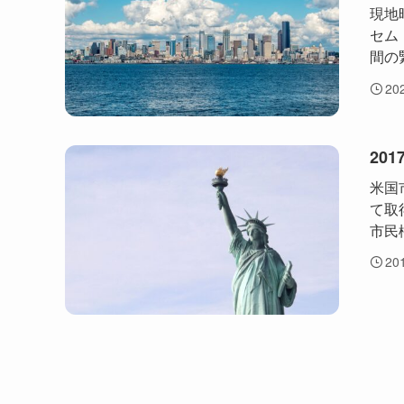
現地
セム
間の
20
20
米国
て取
市民
20