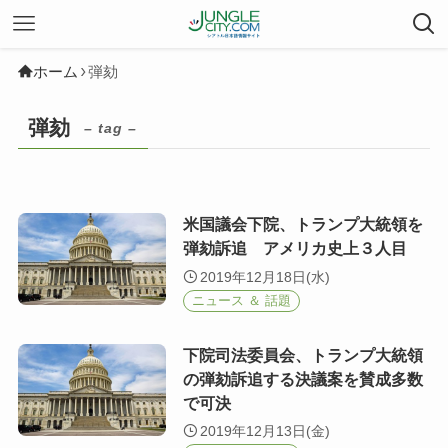
ホーム
弾劾
弾劾
– tag –
米国議会下院、トランプ大統領を
弾劾訴追 アメリカ史上３人目
2019年12月18日(水)
ニュース ＆ 話題
下院司法委員会、トランプ大統領
の弾劾訴追する決議案を賛成多数
で可決
2019年12月13日(金)