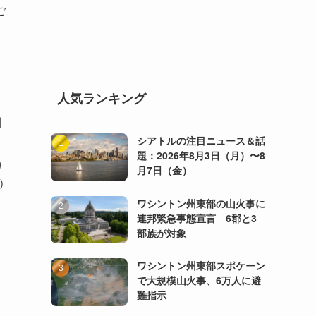
ご
、
人気ランキング
月
シアトルの注目ニュース＆話
題：2026年8月3日（月）〜8
り
月7日（金）
n）
ワシントン州東部の山火事に
連邦緊急事態宣言 6郡と3
部族が対象
ワシントン州東部スポケーン
で大規模山火事、6万人に避
難指示