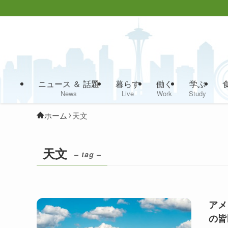
ニュース ＆ 話題
暮らす
働く
学ぶ
News
Live
Work
Study
ホーム
天文
天文
– tag –
アメ
の皆