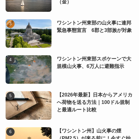
（金）
ワシントン州東部の山火事に連邦
緊急事態宣言 6郡と3部族が対象
ワシントン州東部スポケーンで大
規模山火事、6万人に避難指示
【2026年最新】日本からアメリカ
へ荷物を送る方法｜100ドル規制
と最適ルート比較
【ワシントン州】山火事の煙
（PM2.5）が来る前に！今すぐ始