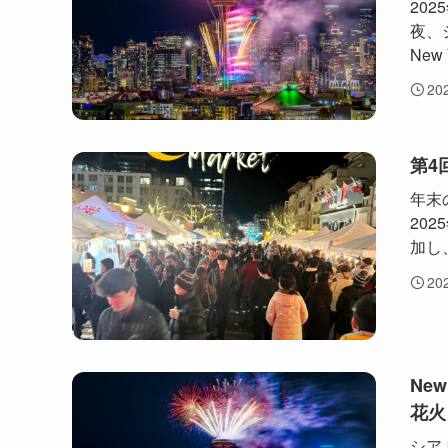
20
夜、シ
New 
20
第4
年末
20
加し
20
New
花火
シアト