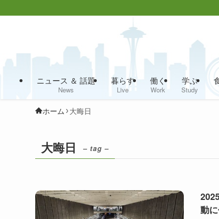
ニュース ＆ 話題
暮らす
働く
学ぶ
News
Live
Work
Study
ホーム
大晦日
大晦日
– tag –
20
動に