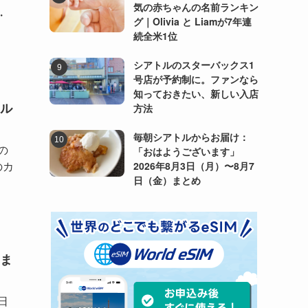
気の赤ちゃんの名前ランキン
・
グ｜Olivia と Liamが7年連
続全米1位
シアトルのスターバックス1
号店が予約制に。ファンなら
知っておきたい、新しい入店
ル
方法
毎朝シアトルからお届け：
の
「おはようございます」
のカ
2026年8月3日（月）〜8月7
日（金）まとめ
ま
日