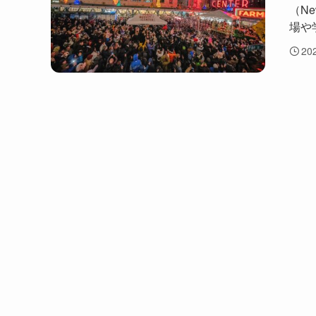
（N
場や
20