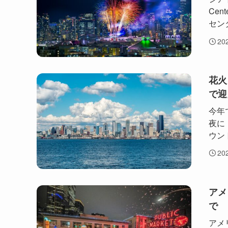
Ce
セン
20
花火
で迎
今年
夜に『
ウン
20
アメ
で
アメ