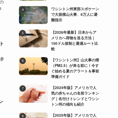
の
s
ワシントン州東部スポケーン
で大規模山火事、6万人に避
難指示
【2026年最新】日本からア
メリカへ荷物を送る方法｜
ト
100ドル規制と最適ルート比
較
が参
【ワシントン州】山火事の煙
（PM2.5）が来る前に！今す
ぐ始める夏のアラート＆事前
準備ガイド
【2024年版】アメリカで人
気の赤ちゃんの名前ランキン
グ｜名付けトレンドとワシン
ン
トン州の傾向も紹介
【2025年版】アメリカで人