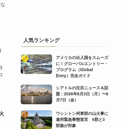
主な
、
人気ランキング
お
アメリカの出入国をスムーズ
に！グローバルエントリー・
月
プログラム（Global
ロ
Entry）完全ガイド
シアトルの注目ニュース＆話
題：2026年8月3日（月）〜8
月7日（金）
火
ワシントン州東部の山火事に
連邦緊急事態宣言 6郡と3
部族が対象