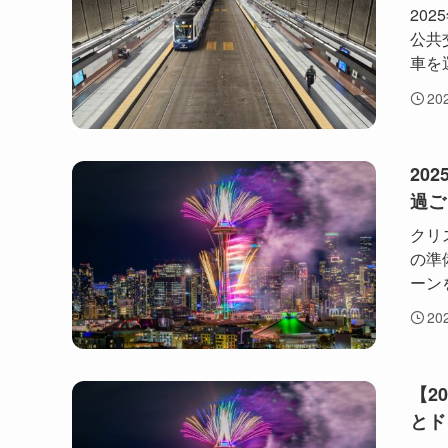
20
公共
車を
20
20
過ご
クリ
の準
ーン
20
【2
とド