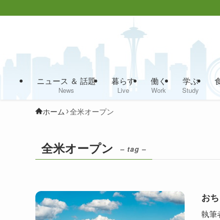
ニュース ＆ 話題
暮らす
働く
学ぶ
News
Live
Work
Study
ホーム
全米オープン
全米オープン
– tag –
おち
執筆