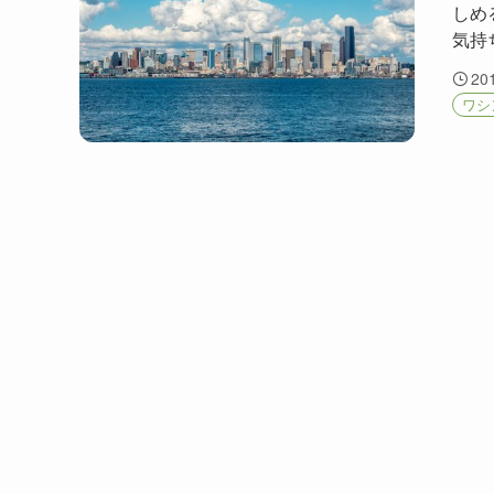
しめ
気持
20
ワシ