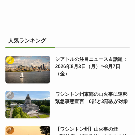
人気ランキング
シアトルの注目ニュース＆話題：
2026年8月3日（月）〜8月7日
（金）
ワシントン州東部の山火事に連邦
緊急事態宣言 6郡と3部族が対象
【ワシントン州】山火事の煙