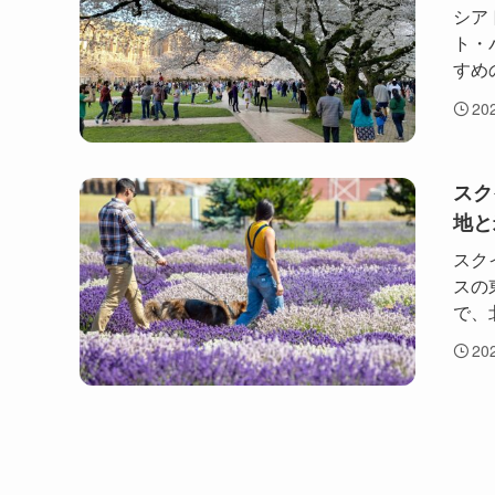
シア
ト・
すめ
20
スク
地と
スク
スの
で、
20