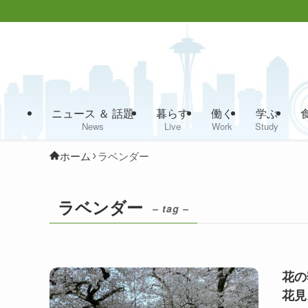
ニュース ＆ 話題
暮らす
働く
学ぶ
News
Live
Work
Study
ホーム
ラベンダー
ラベンダー
– tag –
花の
花見