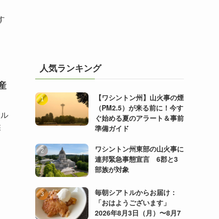
す
人気ランキング
産
【ワシントン州】山火事の煙
（PM2.5）が来る前に！今す
ェル
ぐ始める夏のアラート＆事前
候
準備ガイド
ワシントン州東部の山火事に
連邦緊急事態宣言 6郡と3
部族が対象
毎朝シアトルからお届け：
「おはようございます」
2026年8月3日（月）〜8月7