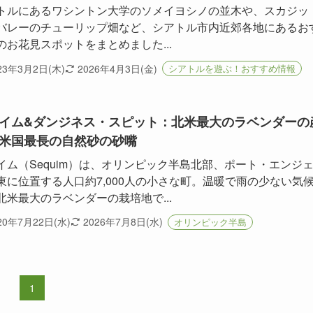
トルにあるワシントン大学のソメイヨシノの並木や、スカジッ
バレーのチューリップ畑など、シアトル市内近郊各地にあるお
のお花見スポットをまとめました...
23年3月2日(木)
2026年4月3日(金)
シアトルを遊ぶ！おすすめ情報
イム&ダンジネス・スピット：北米最大のラベンダーの
米国最長の自然砂の砂嘴
イム（Sequim）は、オリンピック半島北部、ポート・エンジ
東に位置する人口約7,000人の小さな町。温暖で雨の少ない気
北米最大のラベンダーの栽培地で...
20年7月22日(水)
2026年7月8日(水)
オリンピック半島
1