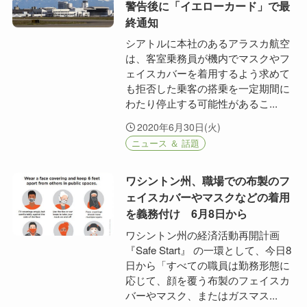
警告後に「イエローカード」で最
終通知
シアトルに本社のあるアラスカ航空
は、客室乗務員が機内でマスクやフ
ェイスカバーを着用するよう求めて
も拒否した乗客の搭乗を一定期間に
わたり停止する可能性があるこ...
2020年6月30日(火)
ニュース ＆ 話題
ワシントン州、職場での布製のフ
ェイスカバーやマスクなどの着用
を義務付け 6月8日から
ワシントン州の経済活動再開計画
『Safe Start』 の一環として、今日8
日から「すべての職員は勤務形態に
応じて、顔を覆う布製のフェイスカ
バーやマスク、またはガスマス...