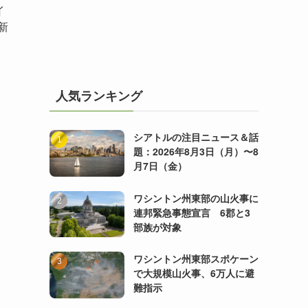
イ
新
人気ランキング
シアトルの注目ニュース＆話
題：2026年8月3日（月）〜8
月7日（金）
ワシントン州東部の山火事に
連邦緊急事態宣言 6郡と3
部族が対象
ワシントン州東部スポケーン
で大規模山火事、6万人に避
難指示