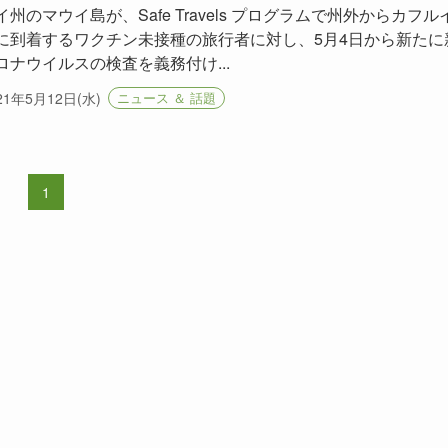
イ州のマウイ島が、Safe Travels プログラムで州外からカフル
に到着するワクチン未接種の旅行者に対し、5月4日から新たに
ロナウイルスの検査を義務付け...
21年5月12日(水)
ニュース ＆ 話題
1