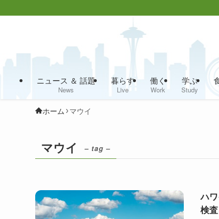
ニュース ＆ 話題
暮らす
働く
学ぶ
News
Live
Work
Study
ホーム
マウイ
マウイ
– tag –
ハワ
検査