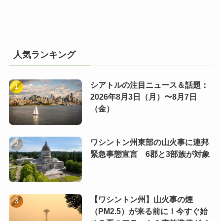
人気ランキング
シアトルの注目ニュース＆話題：
2026年8月3日（月）〜8月7日
（金）
ワシントン州東部の山火事に連邦
緊急事態宣言 6郡と3部族が対象
【ワシントン州】山火事の煙
（PM2.5）が来る前に！今すぐ始