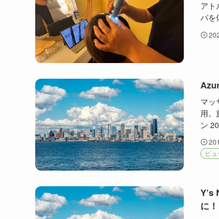
アト
パを
20
Az
マッ
用。
ン 2
20
ビュ
Y’
に！