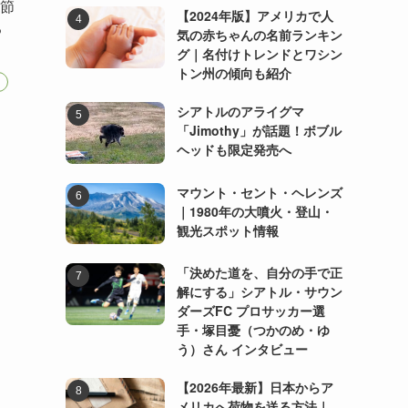
う節
【2024年版】アメリカで人
る
気の赤ちゃんの名前ランキン
グ｜名付けトレンドとワシン
トン州の傾向も紹介
シアトルのアライグマ
「Jimothy」が話題！ボブル
ヘッドも限定発売へ
マウント・セント・ヘレンズ
｜1980年の大噴火・登山・
観光スポット情報
「決めた道を、自分の手で正
解にする」シアトル・サウン
ダーズFC プロサッカー選
手・塚目憂（つかのめ・ゆ
う）さん インタビュー
【2026年最新】日本からア
メリカへ荷物を送る方法｜