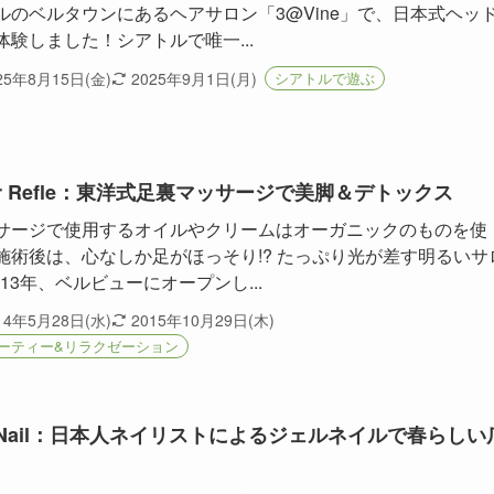
ルのベルタウンにあるヘアサロン「3@Vine」で、日本式ヘッ
体験しました！シアトルで唯一...
25年8月15日(金)
2025年9月1日(月)
シアトルで遊ぶ
ur Refle：東洋式足裏マッサージで美脚＆デトックス
サージで使用するオイルやクリームはオーガニックのものを使
施術後は、心なしか足がほっそり!? たっぷり光が差す明るいサ
013年、ベルビューにオープンし...
14年5月28日(水)
2015年10月29日(木)
ーティー&リラクゼーション
s Nail：日本人ネイリストによるジェルネイルで春らしい