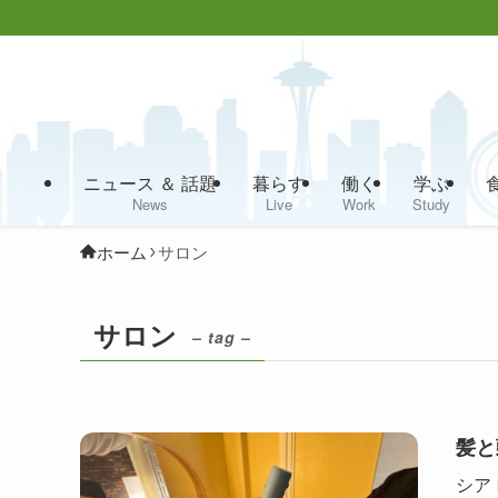
ニュース ＆ 話題
暮らす
働く
学ぶ
News
Live
Work
Study
ホーム
サロン
サロン
– tag –
髪と
シア