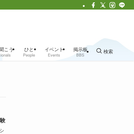
聞こう
ひと
イベント
掲示板
検索
ionals
People
Events
BBS
験
シ