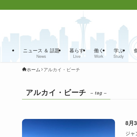
ニュース ＆ 話題
暮らす
働く
学ぶ
News
Live
Work
Study
ホーム
アルカイ・ビーチ
アルカイ・ビーチ
– tag –
8月
ジャ