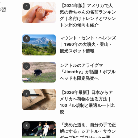
e
【2024年版】アメリカで人
学習
気の赤ちゃんの名前ランキン
グ｜名付けトレンドとワシン
トン州の傾向も紹介
マウント・セント・ヘレンズ
｜1980年の大噴火・登山・
観光スポット情報
シアトルのアライグマ
「Jimothy」が話題！ボブル
ヘッドも限定発売へ
【2026年最新】日本からア
メリカへ荷物を送る方法｜
100ドル規制と最適ルート比
較
「決めた道を、自分の手で正
解にする」シアトル・サウン
ダーズFC プロサッカー選