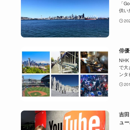
「G
供い
20
俳優
NH
で大
ンタ
20
吉田
ュー