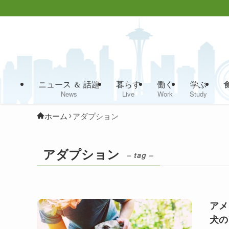
ニュース ＆ 話題
暮らす
働く
学ぶ
News
Live
Work
Study
ホーム
アダプション
アダプション
– tag –
アメ
犬の