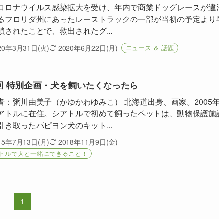
コロナウイルス感染拡大を受け、年内で商業ドッグレースが違
るフロリダ州にあったレーストラックの一部が当初の予定より
鎖されたことで、救出されたグ...
20年3月31日(火)
2020年6月22日(月)
ニュース ＆ 話題
回 特別企画・犬を飼いたくなったら
者：粥川由美子（かゆかわゆみこ） 北海道出身、画家。2005
アトルに在住。シアトルで初めて飼ったペットは、動物保護施
引き取ったパピヨン犬のキット...
15年7月13日(月)
2018年11月9日(金)
トルで犬と一緒にできること！
1