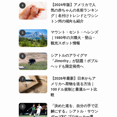
【2024年版】アメリカで人
気の赤ちゃんの名前ランキン
グ｜名付けトレンドとワシン
トン州の傾向も紹介
マウント・セント・ヘレンズ
｜1980年の大噴火・登山・
観光スポット情報
シアトルのアライグマ
「Jimothy」が話題！ボブル
ヘッドも限定発売へ
【2026年最新】日本からア
メリカへ荷物を送る方法｜
100ドル規制と最適ルート比
較
「決めた道を、自分の手で正
解にする」シアトル・サウン
ダーズFC プロサッカー選