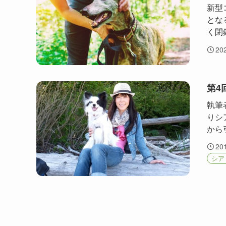
新型
とな
く閉
20
第4
執筆
りシ
から
20
シア