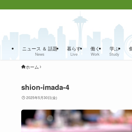
ニュース ＆ 話題
暮らす
働く
学ぶ
News
Live
Work
Study
ホーム
shion-imada-4
2025年5月30日(金)