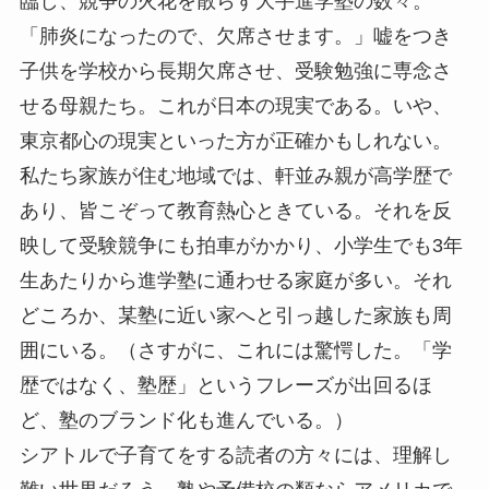
臨し、競争の火花を散らす大手進学塾の数々。
「肺炎になったので、欠席させます。」嘘をつき
子供を学校から長期欠席させ、受験勉強に専念さ
せる母親たち。これが日本の現実である。いや、
東京都心の現実といった方が正確かもしれない。
私たち家族が住む地域では、軒並み親が高学歴で
あり、皆こぞって教育熱心ときている。それを反
映して受験競争にも拍車がかかり、小学生でも3年
生あたりから進学塾に通わせる家庭が多い。それ
どころか、某塾に近い家へと引っ越した家族も周
囲にいる。（さすがに、これには驚愕した。「学
歴ではなく、塾歴」というフレーズが出回るほ
ど、塾のブランド化も進んでいる。）
シアトルで子育てをする読者の方々には、理解し