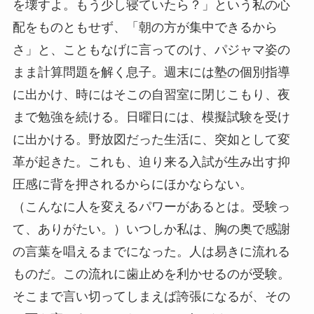
を壊すよ。もう少し寝ていたら？」という私の心
配をものともせず、「朝の方が集中できるから
さ」と、こともなげに言ってのけ、パジャマ姿の
まま計算問題を解く息子。週末には塾の個別指導
に出かけ、時にはそこの自習室に閉じこもり、夜
まで勉強を続ける。日曜日には、模擬試験を受け
に出かける。野放図だった生活に、突如として変
革が起きた。これも、迫り来る入試が生み出す抑
圧感に背を押されるからにほかならない。
（こんなに人を変えるパワーがあるとは。受験っ
て、ありがたい。）いつしか私は、胸の奥で感謝
の言葉を唱えるまでになった。人は易きに流れる
ものだ。この流れに歯止めを利かせるのが受験。
そこまで言い切ってしまえば誇張になるが、その