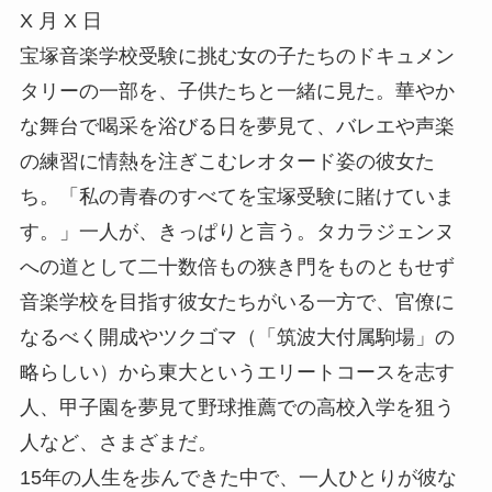
X 月 X 日
宝塚音楽学校受験に挑む女の子たちのドキュメン
タリーの一部を、子供たちと一緒に見た。華やか
な舞台で喝采を浴びる日を夢見て、バレエや声楽
の練習に情熱を注ぎこむレオタード姿の彼女た
ち。「私の青春のすべてを宝塚受験に賭けていま
す。」一人が、きっぱりと言う。タカラジェンヌ
への道として二十数倍もの狭き門をものともせず
音楽学校を目指す彼女たちがいる一方で、官僚に
なるべく開成やツクゴマ（「筑波大付属駒場」の
略らしい）から東大というエリートコースを志す
人、甲子園を夢見て野球推薦での高校入学を狙う
人など、さまざまだ。
15年の人生を歩んできた中で、一人ひとりが彼な