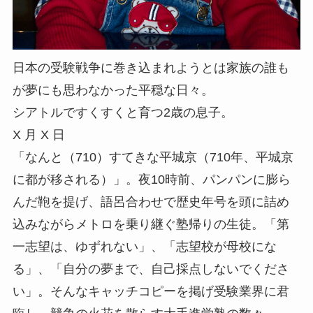
日本の受験戦争に巻き込まれようとは家族の誰も
が夢にも思わなかった平穏な日々。
シアトルですくすくと育つ2歳の息子。
X 月 X 日
「なんと（710）すてきな平城京（710年、平城京
に都が移される）」。夜10時前、パンパンに膨ら
んだ鞄を提げ、語呂合わせで歴史年号を頭に詰め
込みながらメトロを乗り継ぐ塾帰りの生徒。「第
一志望は、ゆずれない」、「志望校が母校にな
る」、「自分の夢まで、自己採点しないでくださ
い」。そんなキャッチコピーを掲げ受験業界に君