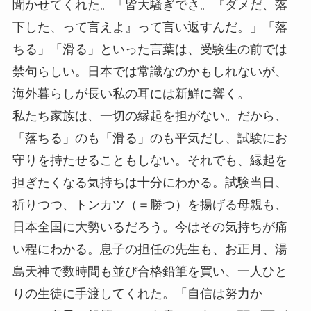
聞かせてくれた。「皆大騒ぎでさ。『ダメだ、落
下した、って言えよ』って言い返すんだ。」「落
ちる」「滑る」といった言葉は、受験生の前では
禁句らしい。日本では常識なのかもしれないが、
海外暮らしが長い私の耳には新鮮に響く。
私たち家族は、一切の縁起を担がない。だから、
「落ちる」のも「滑る」のも平気だし、試験にお
守りを持たせることもしない。それでも、縁起を
担ぎたくなる気持ちは十分にわかる。試験当日、
祈りつつ、トンカツ（＝勝つ）を揚げる母親も、
日本全国に大勢いるだろう。今はその気持ちが痛
い程にわかる。息子の担任の先生も、お正月、湯
島天神で数時間も並び合格鉛筆を買い、一人ひと
りの生徒に手渡してくれた。「自信は努力か