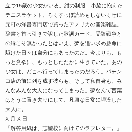
立つ15歳の少女がいる。紺の制服。小脇に抱えた
テニスラケット。ろくすっぽ読めもしないくせに
元町の洋書専門店で買ったアメリカの音楽雑誌。
辞書と首っ引きで訳した歌詞カード。受験戦争と
の縁こそ無かったとはいえ、夢を追い求め懸命に
駆けた日々は自分にもあったのだ。今よりも、も
っと貪欲に、もっとしたたかに生きていた。あの
少女は、どこへ行ってしまったのだろう。パチン
コ店の前に列を成す彼らも、そして私自身も、み
んなみんな大人になってしまった。夢なんて言葉
はとうに置き去りにして、凡庸な日常に埋没した
大人に。
X 月 X 日
「解答用紙は、志望校に向けてのラブレター。」