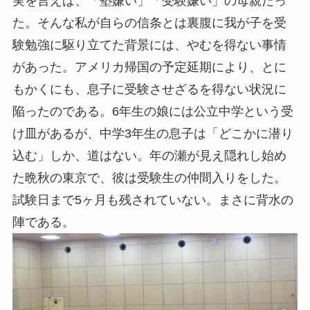
実を言えば、「塾嫌い」「受験嫌い」の母親だっ
た。そんな私が自らの信条とは裏腹に我が子を受
験勉強に駆り立てた背景には、やむを得ない事情
があった。アメリカ帰国の予定延期により、とに
もかくにも、息子に受験させざるを得ない状況に
陥ったのである。6年生の娘には公立中学という受
け皿があるが、中学3年生の息子は「どこかに潜り
込む」しか、道はない。年の瀬が見え隠れし始め
た晩秋の東京で、彼は受験生の仲間入りをした。
試験日まで5ヶ月も残されていない。まさに背水の
陣である。