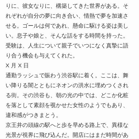
りに、彼女なりに、構築してきた世界がある。そ
れぞれが自分の夢に向き合い、情熱で夢を加速さ
せる。ゴールは何であれ、懸命に駆ける姿は美し
い。息子や娘と、そんな話をする時間を持った。
受験は、人生について親子でいつになく真摯に語
り合う機会も与えてくれた。
X 月 X 日
通勤ラッシュで賑わう渋谷駅に着く。ここは、舞
い降りる闇とともにネオンの洪水に埋めつくされ
る街。その渋谷も、朝の光の中では、どこか化粧
を落として素顔を覗かせた女性のようでもあり、
違和感がつきまとう。
京王井の頭線の駅へと歩を早める路上で、異様な
光景が視界に飛び込んだ。開店にはまだ時間があ