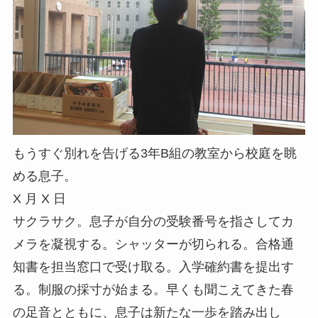
もうすぐ別れを告げる3年B組の教室から校庭を眺
める息子。
X 月 X 日
サクラサク。息子が自分の受験番号を指さしてカ
メラを凝視する。シャッターが切られる。合格通
知書を担当窓口で受け取る。入学確約書を提出す
る。制服の採寸が始まる。早くも聞こえてきた春
の足音とともに、息子は新たな一歩を踏み出し