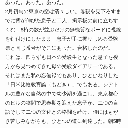
あった。あった。あった。
2月初旬の東京の空は清々しい。母親を見下ろすま
でに背が伸びた息子と二人、掲示板の前に立ちす
くむ。6桁の数が並ぶだけの無機質なボードに視線
を釘付けにしたまま。息子が手に握りしめる受験
票と同じ番号がそこにあった。合格したのだ。
これは、図らずも日本の受験生となった息子を後
方から見つめてきた母の受験ダイアリーである。
それはまた私の忘備録でもあり、ひとひねりした
「日米比較教育論（もどき）」でもある。シアト
ルの豊かな自然の中で幼少期を過ごし、東京都心
のビルの狭間で思春期を迎えた息子が、二つの言
語そして二つの文化との格闘を続け、時にはもが
き苦しみながらも、ひとつの道に到達した。朝5時