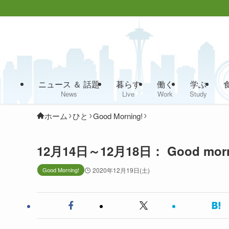
ニュース ＆ 話題
暮らす
働く
学ぶ
News
Live
Work
Study
ホーム
ひと
Good Morning!
12月14日～12月18日： Good m
Good Morning!
2020年12月19日(土)