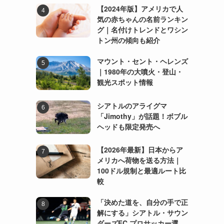
【2024年版】アメリカで人
気の赤ちゃんの名前ランキン
グ｜名付けトレンドとワシン
トン州の傾向も紹介
マウント・セント・ヘレンズ
｜1980年の大噴火・登山・
観光スポット情報
シアトルのアライグマ
「Jimothy」が話題！ボブル
ヘッドも限定発売へ
【2026年最新】日本からア
メリカへ荷物を送る方法｜
100ドル規制と最適ルート比
較
「決めた道を、自分の手で正
解にする」シアトル・サウン
ダーズFC プロサッカー選