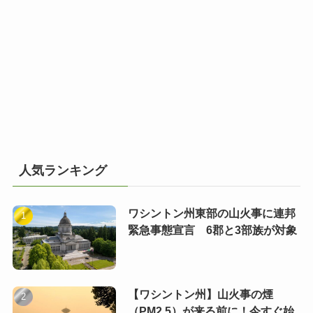
人気ランキング
ワシントン州東部の山火事に連邦
緊急事態宣言 6郡と3部族が対象
【ワシントン州】山火事の煙
（PM2.5）が来る前に！今すぐ始