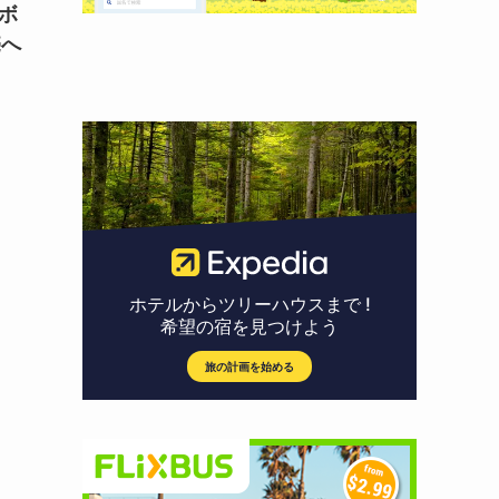
！ボ
売へ