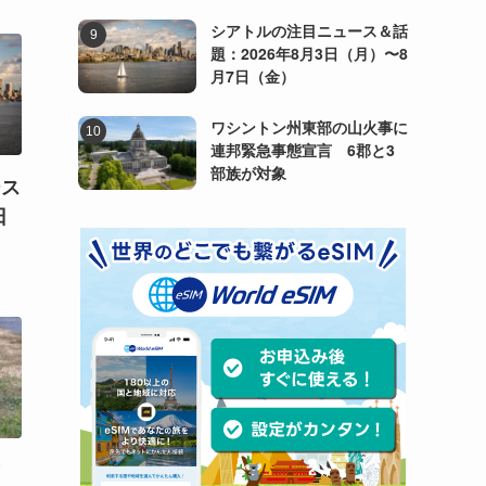
シアトルの注目ニュース＆話
題：2026年8月3日（月）〜8
月7日（金）
ワシントン州東部の山火事に
連邦緊急事態宣言 6郡と3
部族が対象
ース
日
）
マ