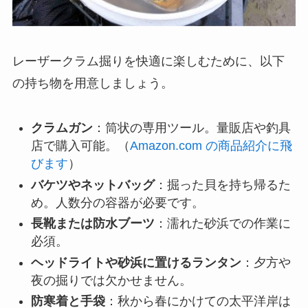
レーザークラム掘りを快適に楽しむために、以下
の持ち物を用意しましょう。
クラムガン
：筒状の専用ツール。量販店や釣具
店で購入可能。（
Amazon.com の商品紹介に飛
びます
）
バケツやネットバッグ
：掘った貝を持ち帰るた
め。人数分の容器が必要です。
長靴または防水ブーツ
：濡れた砂浜での作業に
必須。
ヘッドライトや砂浜に置けるランタン
：夕方や
夜の掘りでは欠かせません。
防寒着と手袋
：秋から春にかけての太平洋岸は