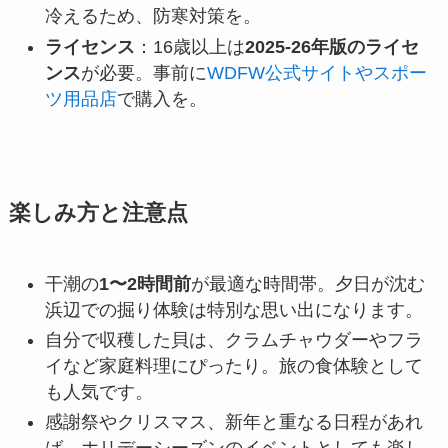
冷えるため、防寒対策を。
ライセンス
：16歳以上は
2025-26年版のライセ
ンス
が必要。事前に
WDFW公式サイトやスポー
ツ用品店
で購入を。
楽しみ方と注意点
干潮の
1〜2時間前
が最適な時間帯。夕日が沈む
浜辺での掘り体験は特別な思い出になります。
自分で収穫した貝は、クラムチャウダーやフラ
イなど家庭料理にぴったり。旅の食体験として
も人気です。
感謝祭やクリスマス、新年と重なる日程があれ