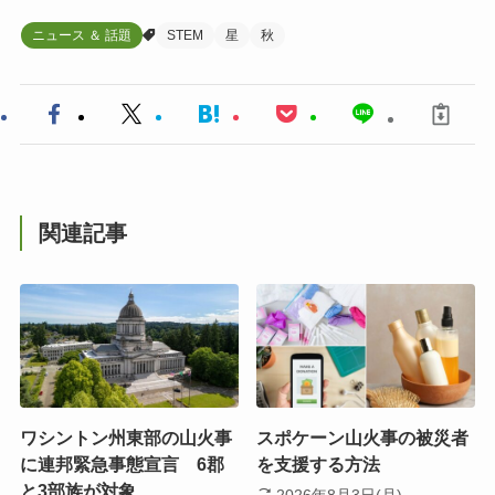
ニュース ＆ 話題
STEM
星
秋
関連記事
ワシントン州東部の山火事
スポケーン山火事の被災者
に連邦緊急事態宣言 6郡
を支援する方法
と3部族が対象