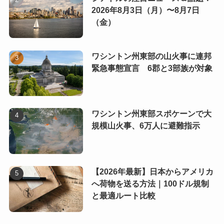
2026年8月3日（月）〜8月7日
（金）
ワシントン州東部の山火事に連邦
緊急事態宣言 6郡と3部族が対象
ワシントン州東部スポケーンで大
規模山火事、6万人に避難指示
【2026年最新】日本からアメリカ
へ荷物を送る方法｜100ドル規制
と最適ルート比較