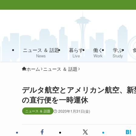
ニュース ＆ 話題
暮らす
働く
学ぶ
News
Live
Work
Study
ホーム
ニュース ＆ 話題
デルタ航空とアメリカン航空、新
の直行便を一時運休
ニュース ＆ 話題
2020年1月31日(金)