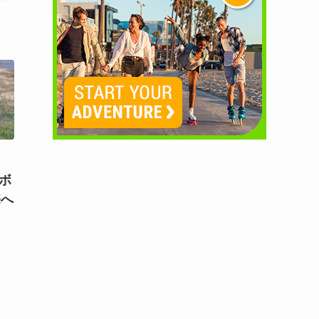
）
マ
！ボ
売へ