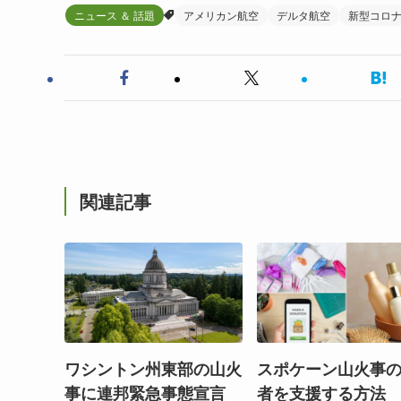
ニュース ＆ 話題
アメリカン航空
デルタ航空
新型コロ
関連記事
ワシントン州東部の山火
スポケーン山火事
事に連邦緊急事態宣言
者を支援する方法