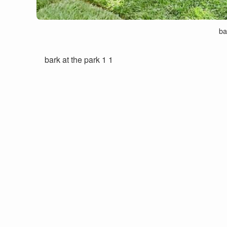
ba
bark at the park 1 1