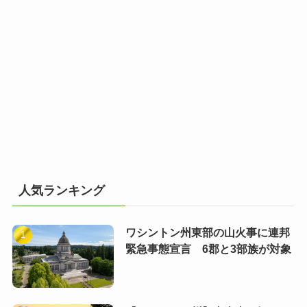
人気ランキング
ワシントン州東部の山火事に連邦
緊急事態宣言 6郡と3部族が対象