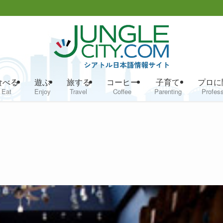
食べる
遊ぶ
旅する
コーヒー
子育て
プロに
Eat
Enjoy
Travel
Coffee
Parenting
Profess