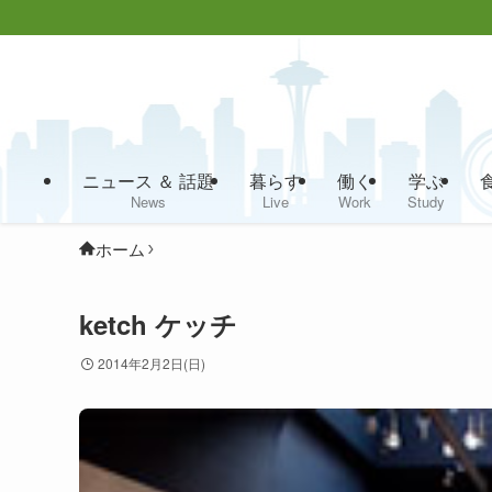
ニュース ＆ 話題
暮らす
働く
学ぶ
News
Live
Work
Study
ホーム
ketch ケッチ
2014年2月2日(日)