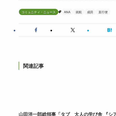
コミュニティ・ニュース
ANA
就航
成田
直行便
関連記事
山田洋一郎総領事「タブ
大人の学び舎 『シ