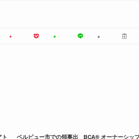
アト
ベルビュー市での領事出
BCA® オーナーシッ