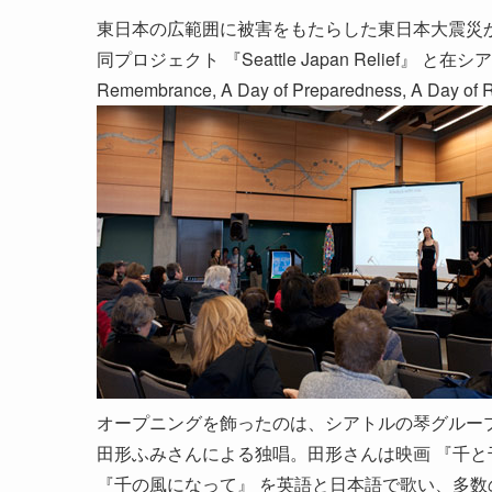
東日本の広範囲に被害をもたらした東日本大震災
同プロジェクト 『Seattle Japan Relief』
Remembrance, A Day of Preparedness, A
オープニングを飾ったのは、シアトルの琴グループ 『
田形ふみさんによる独唱。田形さんは映画 『千と
『千の風になって』 を英語と日本語で歌い、多数