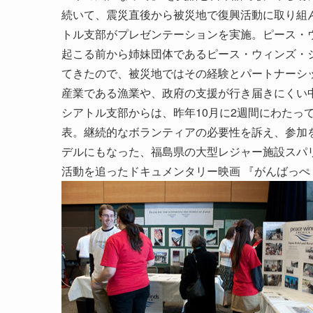
続いて、震災直後から被災地で復興活動に取り組んで
トル支部がプレゼンテーションを実施。ピース・
起こる前から姉妹団体であるピース・ウィンズ・
てきたので、被災地ではその経験とパートナーシ
産業である漁業や、政府の支援が行き届きにくい中
シアトル支部からは、昨年10月に2週間にわたっ
表。継続的なボランティアの必要性を訴え、参加を
デルにもなった、福島県の大型レジャー施設スパ
活動を追ったドキュメンタリー映画 『がんばっぺ