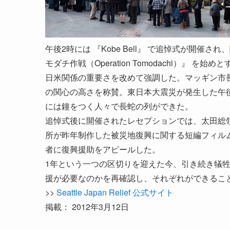
午後2時には 『Kobe Bell』 で追悼式が開
モダチ作戦（Operation Tomodachi）』
日米関係の重要さを改めて強調した。マッギン市
の関心の高さを称賛。東日本大震災が発生した午後2時
には鐘をつく人々で長蛇の列ができた。
追悼式後に開催されたレセプションでは、太田総
所が昨年制作した被災地復興に関する短編フィル
者に復興援助をアピールした。
1年という一つの区切りを迎えた今、引き続き犠
援が必要なのかを再確認し、それぞれができるこ
>>
Seattle Japan Relief 公式サイト
掲載： 2012年3月12日