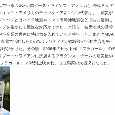
いる NGO 団体ピース・ウィンズ・アメリカと YMCA シア
ウィンズ・アメリカのチャック・アネンソン代表は、「震災が
ジャパンとはハイチ地震やスマトラ島沖地震などで共に活動し
ップを生かして迅速な対応ができた」と語り、被災地域の基幹
小企業の再建に特に力を入れていると報告した。また YMCA
て東北で活動した3人のボランティアが体験談や活動内容を発
呼びかけた。その後、2006年のヒット作 『フラガール』 の
リゾートハワイアンに所属するフラダンス・チームの震災後の
 フラガール』 が特別上映され、ほぼ満席の大盛況となった。