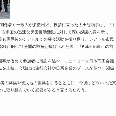
催され、関係者や一般人が多数出席。挨拶に立った太田総領事は、『ト
 を始めとする米国の迅速な災害援助活動に対して深い感謝の意を示し、
長も震災後のシアトルでの募金活動を振り返り、シアトル市民
46分に1分間の黙祷が捧げられた後、『Kobe Bell』 の前
領事が改めて参加者に感謝を述べ、ニューヨーク日本商工会議
ムを上映。会場には旅行会社や日系企業のブースが並び、関係
牲者の冥福や被災地の復興を祈るとともに、今後はどういった
とに取り組んでいく必要があると言えるだろう。