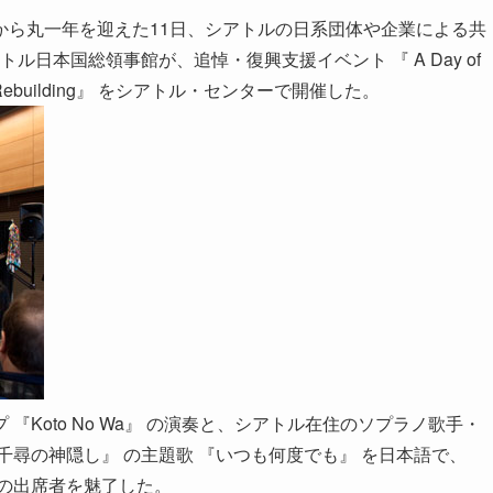
から丸一年を迎えた11日、シアトルの日系団体や企業による共
 と在シアトル日本国総領事館が、追悼・復興支援イベント 『 A Day of
 Day of Rebuilding』 をシアトル・センターで開催した。
Koto No Wa』 の演奏と、シアトル在住のソプラノ歌手・
千尋の神隠し』 の主題歌 『いつも何度でも』 を日本語で、
の出席者を魅了した。