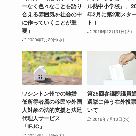
ーなく色々なことを語り
ル熱中小学校』、20
合える雰囲気を社会の中
年2月に第2期スタ
に作っていくことが重
ト！
要」
2019年12月31日(火)
2020年7月29日(水)
ワシントン州での離婚
第25回参議院議員
低所得者層の移民や外国
選挙に伴う在外投
人対象の法的支援と法廷
いて
代理人サービス
2019年7月10日(水)
「IFJC」
2021年4月15日(木)