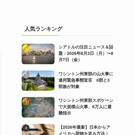
人気ランキング
シアトルの注目ニュース＆話
題：2026年8月3日（月）〜8
月7日（金）
ワシントン州東部の山火事に
連邦緊急事態宣言 6郡と3
部族が対象
ワシントン州東部スポケーン
で大規模山火事、6万人に避
難指示
【2026年最新】日本からア
メリカへ荷物を送る方法｜