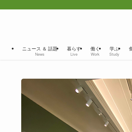
ニュース ＆ 話題
暮らす
働く
学ぶ
News
Live
Work
Study