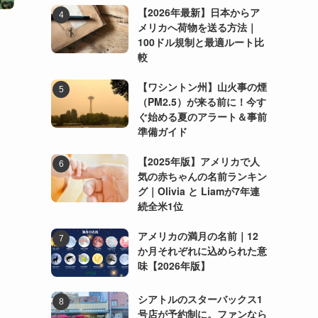
【2026年最新】日本からア
メリカへ荷物を送る方法｜
100ドル規制と最適ルート比
較
【ワシントン州】山火事の煙
（PM2.5）が来る前に！今す
ぐ始める夏のアラート＆事前
準備ガイド
【2025年版】アメリカで人
気の赤ちゃんの名前ランキン
グ｜Olivia と Liamが7年連
続全米1位
アメリカの満月の名前｜12
か月それぞれに込められた意
味【2026年版】
シアトルのスターバックス1
号店が予約制に。ファンなら