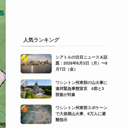
人気ランキング
シアトルの注目ニュース＆話
題：2026年8月3日（月）〜8
月7日（金）
ワシントン州東部の山火事に
連邦緊急事態宣言 6郡と3
部族が対象
ワシントン州東部スポケーン
で大規模山火事、6万人に避
難指示