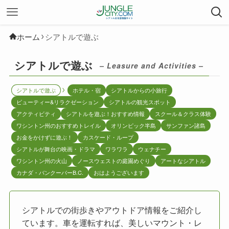
ホーム
シアトルで遊ぶ
シアトルで遊ぶ
– Leasure and Activities –
シアトルで遊ぶ
ホテル・宿
シアトルからの小旅行
ビューティー&リラクゼーション
シアトルの観光スポット
アクティビティ
シアトルを遊ぶ！おすすめ情報
スクール＆クラス体験
ワシントン州のおすすめトレイル
オリンピック半島
サンファン諸島
お金をかけずに遊ぶ！
カスケード・ループ
シアトルが舞台の映画・ドラマ
ワラワラ
ウェナチー
ワシントン州の火山
ノースウェストの庭園めぐり
アートなシアトル
カナダ・バンクーバーB.C.
おはようございます
シアトルでの街歩きやアウトドア情報をご紹介し
ています。車を運転すれば、美しいマウント・レ