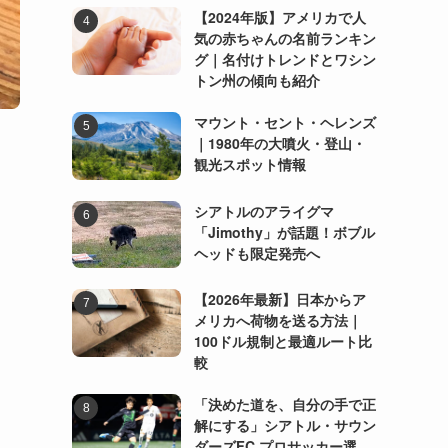
【2024年版】アメリカで人
気の赤ちゃんの名前ランキン
グ｜名付けトレンドとワシン
トン州の傾向も紹介
マウント・セント・ヘレンズ
｜1980年の大噴火・登山・
観光スポット情報
シアトルのアライグマ
「Jimothy」が話題！ボブル
ヘッドも限定発売へ
【2026年最新】日本からア
メリカへ荷物を送る方法｜
100ドル規制と最適ルート比
較
「決めた道を、自分の手で正
解にする」シアトル・サウン
ダーズFC プロサッカー選