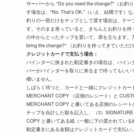
サーバーから "Do you need the chan
す場合は、"No. That’s OK."（いえ、結
釣りの一部だけをチップとして渡す場合は、テー
す。そのまま座っていると、きちんとお釣りを持
の中からとったチップを置いて、席を立ちます。万が一お
bring the change?" （お釣りを持ってきて
クレジットカードで支払う場合：
バインダーに挟まれた勘定書きの場合は、バイン
バーがバインダーを取りに来るまで待ってもいい
構いません。
しばらく待つと、カードと一緒にクレジットカー
MERCHANT COPY （店側のレシート）と CU
MERCHANT COPY と書いてある店側のレシート
チップを合計した額を記入し、（3）SIGNATUR
COPY と書いてある紙（一般に下の置かれてい
勘定書きにある金額はクレジットカードで支払い