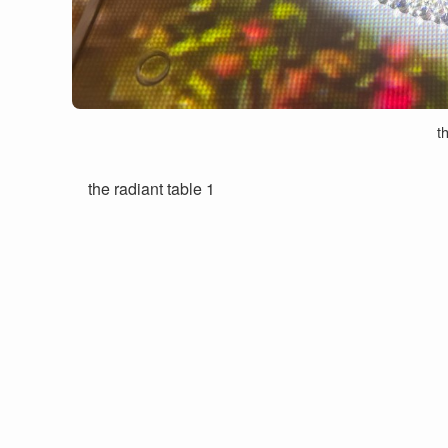
t
the radiant table 1