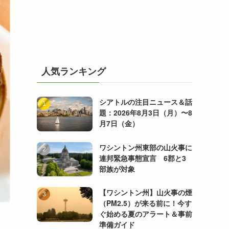
人気ランキング
シアトルの注目ニュース＆話
題：2026年8月3日（月）〜8
月7日（金）
ワシントン州東部の山火事に
連邦緊急事態宣言 6郡と3
部族が対象
【ワシントン州】山火事の煙
（PM2.5）が来る前に！今す
ぐ始める夏のアラート＆事前
準備ガイド