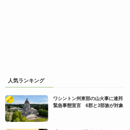
人気ランキング
ワシントン州東部の山火事に連邦
緊急事態宣言 6郡と3部族が対象