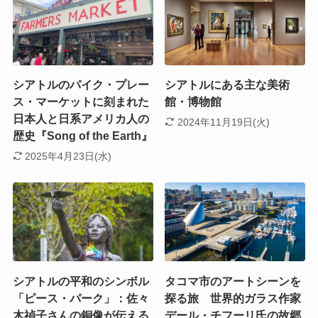
シアトルのパイク・プレー
シアトルにある主な美術
ス・マーケットに刻まれた
館・博物館
日本人と日系アメリカ人の
2024年11月19日(火)
歴史『Song of the Earth』
2025年4月23日(水)
シアトルの平和のシンボル
タコマ市のアートシーンを
「ピース・パーク」：佐々
探る旅 世界的ガラス作家
木禎子さんの銅像が伝える
デール・チフーリ氏の故郷