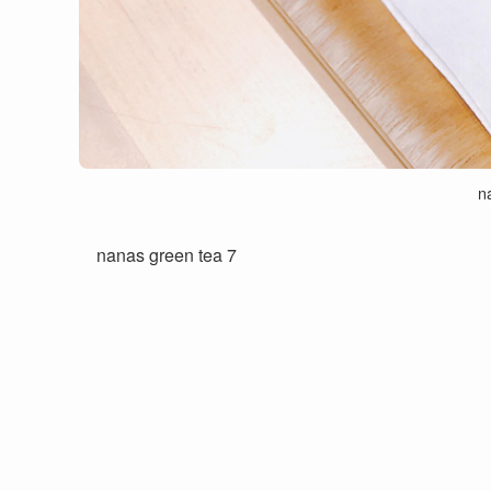
n
nanas green tea 7