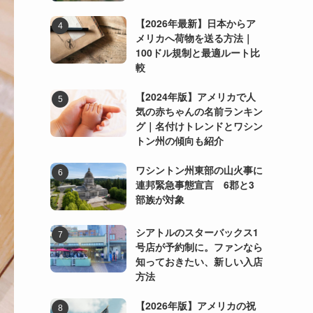
【2026年最新】日本からア
メリカへ荷物を送る方法｜
100ドル規制と最適ルート比
較
【2024年版】アメリカで人
気の赤ちゃんの名前ランキン
グ｜名付けトレンドとワシン
トン州の傾向も紹介
ワシントン州東部の山火事に
連邦緊急事態宣言 6郡と3
部族が対象
シアトルのスターバックス1
号店が予約制に。ファンなら
知っておきたい、新しい入店
方法
【2026年版】アメリカの祝