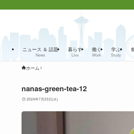
ニュース ＆ 話題
暮らす
働く
学ぶ
News
Live
Work
Study
ホーム
nanas-green-tea-12
2024年7月23日(火)